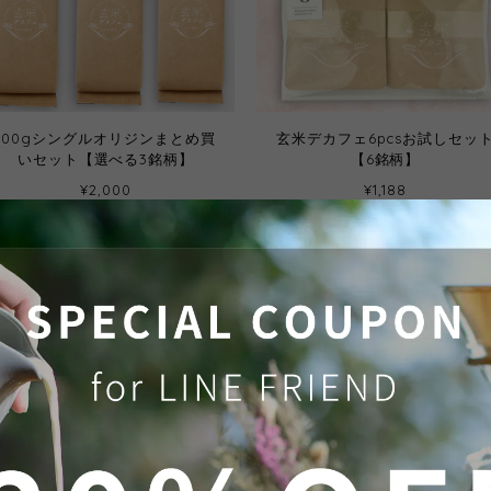
100gシングルオリジンまとめ買
玄米デカフェ6pcsお試しセッ
いセット【選べる3銘柄】
【6銘柄】
¥2,000
¥1,188