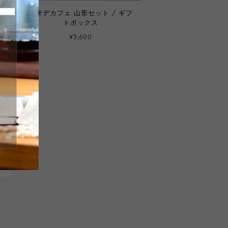
玄米デカフェ 山形セット / ギフ
トボックス
¥3,600
ィ