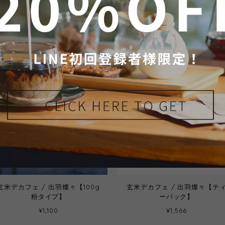
玄米デカフェ30pcsお得セット
あまさ味わうセット 【3銘柄×
【30包】
２】
¥4,860
¥1,200
玄米デカフェ / 出羽燦々【100g
玄米デカフェ / 出羽燦々【テ
粉タイプ】
ーパック】
¥1,100
¥1,566