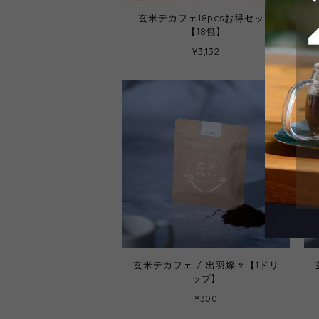
玄米デカフェ18pcsお得セット
【18包】
¥3,132
玄米デカフェ / 出羽燦々【1ドリ
ップ】
¥300