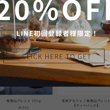
玄米デカフェ30pcsお得セット
玄米デカフェ / 月山ブレンド
【30包】
鳥海山ブレンドの特別セット【
ドリップ×６袋】【オンライン
¥4,860
¥1,180
ョップ限定】
鳥海山ブレンド 200g
玄米デカフェ / 鳥海山ブレン
【ティーパック】
¥1,300