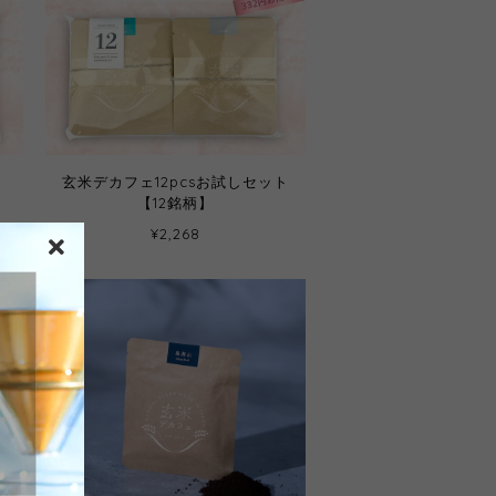
ト
玄米デカフェ12pcsお試しセット
【12銘柄】
¥2,268