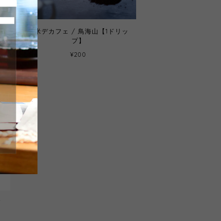
と
玄米デカフェ / 鳥海山【1ドリッ
1
プ】
シ
¥200
ド