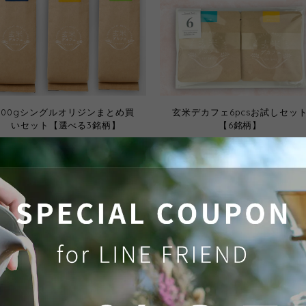
100gシングルオリジンまとめ買
玄米デカフェ6pcsお試しセッ
いセット【選べる3銘柄】
【6銘柄】
¥2,000
¥1,188