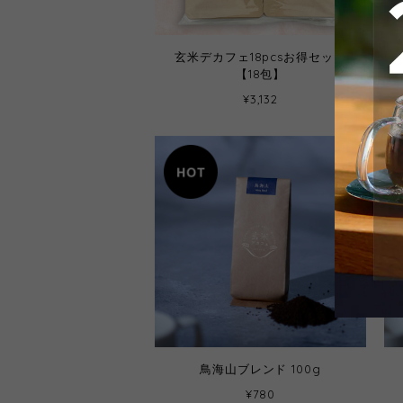
玄米デカフェ18pcsお得セット
【18包】
¥3,132
鳥海山ブレンド 100g
¥780