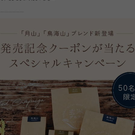
┈┈┈┈┈┈┈