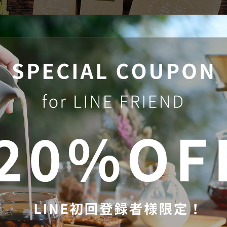
ブレンド発売記念キャンペーン／／
抽選で50名様にクーポンが当たる！】
在する「山」をイメージした2種類のブレンド
𓅯
⸒⸒
鳥海山」がオンラインショップでも販売開始となりました！
発売を記念に、こちらのブレンドセットを
してくれるモニター様をInstagramで募集いたします(
ˊ
˘
ˋ
* )
のスペシャル企画ですので、ご応募はお早めに！