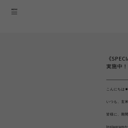
"
"
《SPE
実施中！
こんにちは☀
いつも、玄米
皆様に、期間
Instagr