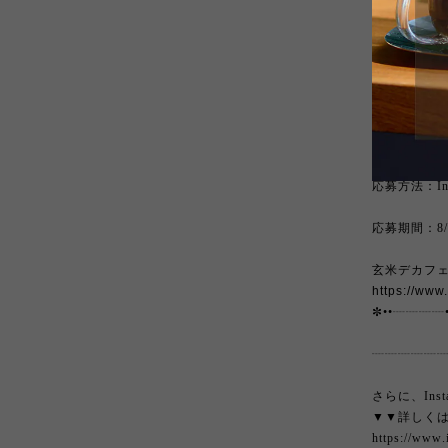
✼
••┈┈┈┈•
抽選で50名
山のブレン
●「月山」ブ
●「鳥海山」
応募方法：In
応募期間：8/1
玄米デカフェの
https://ww
✼
••┈┈┈┈•
┈┈┈┈┈
さらに、Ins
▼▼詳しく
https://www