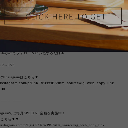
•
✼
様にスペシャルクーポンが当たる
🎉
ドセットがワンコインで飲めます。
レンド ワンドリップ×3袋
ブレンド ワンドリップ×3袋
stagramでフォロー＆いいねするだけ
☺️
2～8/25
Instagramはこちら▼
w.instagram.com/p/ChKFfc3sxsB/?utm_source=ig_web_copy_link
•
✼
┈┈┈┈┈┈┈
tagramでは毎月SPECIAL企画を実施中！
はこちら▼▼
.instagram.com/p/Cgt4KZXrwPB/?utm_source=ig_web_copy_link