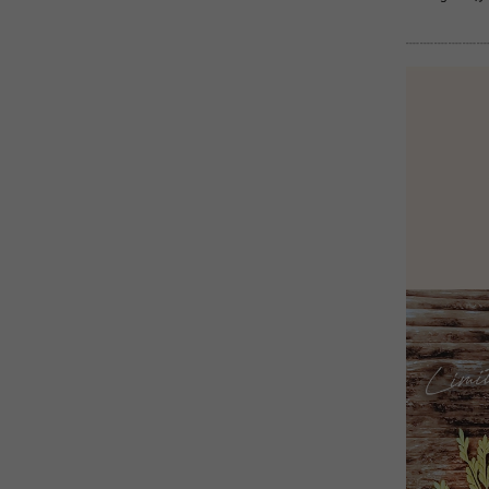
┈┈┈┈┈