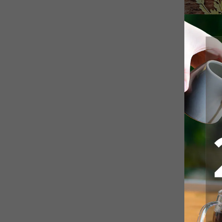
【
＼＼山の
山形県に実
「月山」「
今回は新作
美味しく紹介
2週間だけ