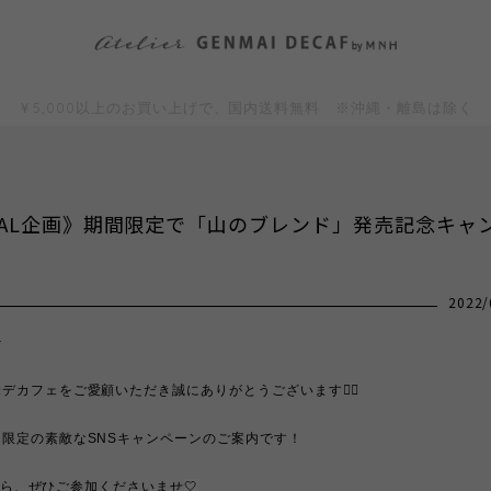
￥5,000以上のお買い上げで、国内送料無料 ※沖縄・離島は除く
CIAL企画》期間限定で「山のブレンド」発売記念キャ
2022/
︎
デカフェをご愛顧いただき誠にありがとうございます🙇‍♀️
限定の素敵なSNSキャンペーンのご案内です！
amから、ぜひご参加くださいませ
🤍