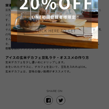
栄養素豊富な豆乳にベストマッチな玄米デカフェ
豆乳
にはコレステロールなど、血液中の余分な脂質を流してくれるサポニ
ンという栄養素が含まれ、
肥満防止の効果が期待できると言われていま
す。
また、痩せやすい体を作るために欠かせないたんぱく質も豊富。
そんな豆乳を飲みたい人は増えていますが、コーヒーに入れると少し豆乳
の匂いが気になる など苦手な方も多いのでは？
そんな豆乳と玄米デカフェはこれぞベストマッチ。同じ植物性のもの同
士、とても相性が良く、普通のカフェラテにも優る美味しさがあります。
夜眠る前のリラックスタイムなど、とてもオススメです！
アイスの玄米デカフェ豆乳ラテ・オススメの作り方
玄米デカフェを少し濃いめにドリップします。
氷をいれたグラスに、デカフェを注いで、豆乳を入れればOK。
玄米デカフェは、苦味の強い銘柄がオススメです。
SHARE ON