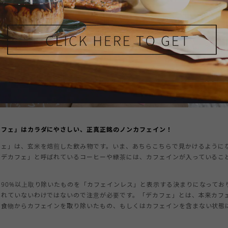
カフェ」はカラダにやさしい、正真正銘のノンカフェイン！
フェ」は、玄米を焙煎した飲み物です。いま、あちらこちらで見かけるように
・デカフェ」と呼ばれているコーヒーや緑茶には、カフェインが入っているこ
を90%以上取り除いたものを「カフェインレス」と表示する決まりになってお
まれていないわけではないので注意が必要です。「デカフェ」とは、本来カフ
や食物からカフェインを取り除いたもの、もしくはカフェインを含まない状態