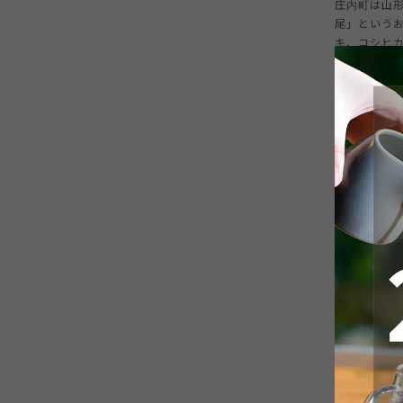
庄内町は山形
尾」という
キ、コシヒ
庄内町から
設立しまし
法を研究・試