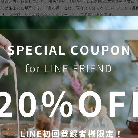
県の北西に位置しており、明治26年（1893年）に山形県の農家で発見育成
お米が生まれた場所です。「亀の尾」とは、現在よく知られているブランド品
カリ、つや姫、ひとめぼれなど）のルーツとして名高いお米です。
、特産品開発と雇用をつくることを目的とした活動にご賛同・ご協力をいただ
た。庄内町はお米の生産地であるゆえ、そのお米をもっと広めたい想いから、
行錯誤したのち、2020年
「玄米デカフェ」
として新しく発売したところです