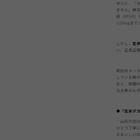
ゆえに、「カ
ません。緑茶
構（EFSA
120mgま
しかし、
玄
い、正真正
某飲料メー
している時
る人、夜眠
なる飲みも
◆「玄米デ
山形の庄内
ひとつ丁寧
るおいしい