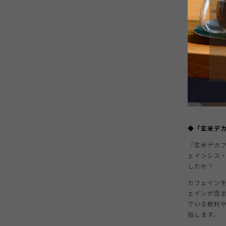
◆「玄米デ
「玄米デカ
ェインレス
したか？
カフェイン
ェインが含
でいる飲料
指します。