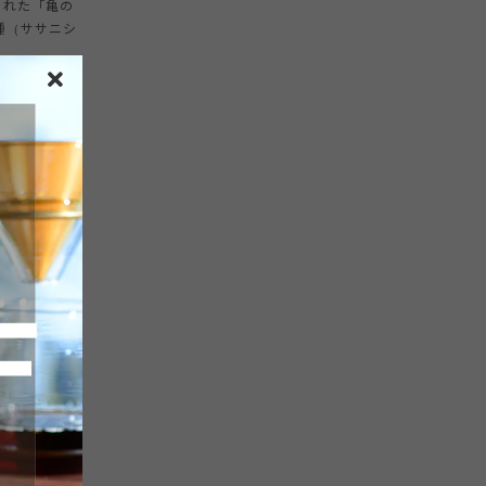
された「亀の
種（ササニシ
き、事務所を
独自の焙煎方
。