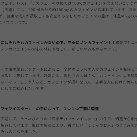
フェインレス」「デカフェ」の状態では100%カフェインを含まないという
（玉露）には、100mlあたり約160mgのカフェインが含まれています。欧
）が、健康な成人が摂取しても安全とみなしたカフェインの量は、体重40kgの
でとされています。
米にはそもそもカフェインがないので、完全にノンカフェイン！！
緑茶でもコ
銘ノンカフェインの安心で体にやさしい、新しいのみものなのです。
カーの市場調査アンケートによると、全体の２５％の人がカフェインを制限し
があると回答しています。妊婦さん、授乳中のお母さん、カフェインによる肌
れなくなってしまう人など、カフェインが摂れない人、苦手な人に向けた美味
のとしてご紹介したいです。
カフェマイスター」 の手によって、１つ１つ丁寧に製造
工場にて、たったひとりの「玄米デカフェマイスター」の手で、焙煎から梱
に製造しています。独自の製法により、香ばしい「にほんのお米」のうまみを
のみものになりました。