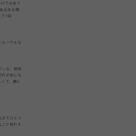
わけではあり
州食品安全機
人で1回
ーヒーでもな
ている、制限
荒れが気にな
しくて、癖に
包までひとつ
丸ごと味わえ