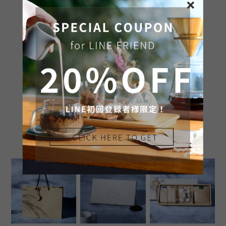
SHARE ON
通報する
RELATED ITEMS