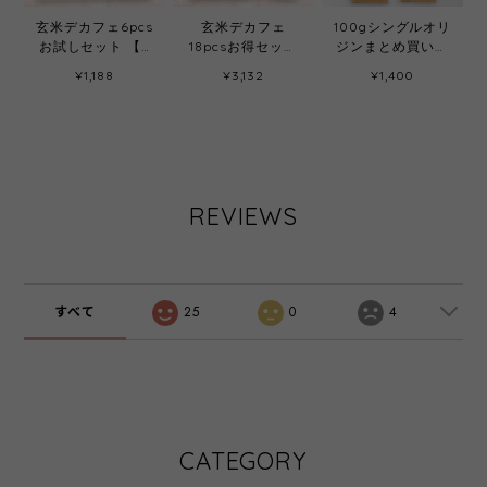
玄米デカフェ6pcs
玄米デカフェ
100gシングルオリ
お試しセット 【6
18pcsお得セット
ジンまとめ買いセ
銘柄】
【18包】
ット【選べる2銘
¥1,188
¥3,132
¥1,400
柄】
REVIEWS
すべて
25
0
4
CATEGORY