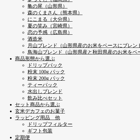
亀の尾（山形県）
森のくまさん（熊本県）
にこまる（大分県）
夏の笑み（宮崎県）
恋の予感（広島県）
酒造米
月山ブレンド（山形県産のお米をベースにブレン
鳥海山ブレンド（山形県産と秋田県産のお米をベ
商品形態から選ぶ
ドリップパック
粉末 100g パック
粉末 200g パック
ティーパック
水出しブレンド
飲み比べセット
セット商品から選ぶ
玄米デカフェのお菓子
ラッピング用品 他
ドリップフィルター
ギフト包装
定期便