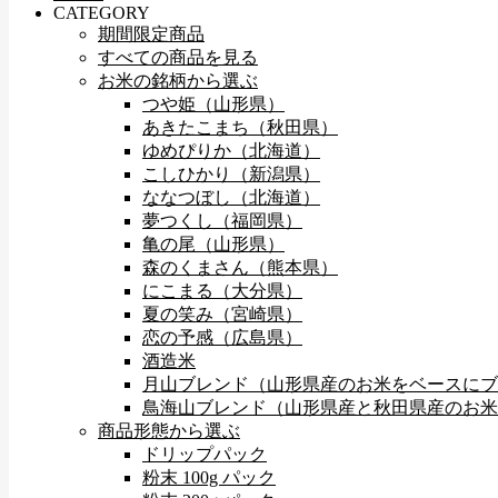
CATEGORY
期間限定商品
すべての商品を見る
お米の銘柄から選ぶ
つや姫（山形県）
あきたこまち（秋田県）
ゆめぴりか（北海道）
こしひかり（新潟県）
ななつぼし（北海道）
夢つくし（福岡県）
亀の尾（山形県）
森のくまさん（熊本県）
にこまる（大分県）
夏の笑み（宮崎県）
恋の予感（広島県）
酒造米
月山ブレンド（山形県産のお米をベースにブ
鳥海山ブレンド（山形県産と秋田県産のお米
商品形態から選ぶ
ドリップパック
粉末 100g パック