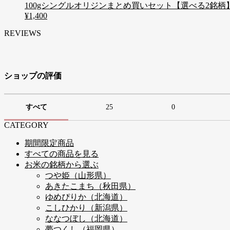
100gシングルオリジンまとめ買いセット【選べる2銘柄
¥1,400
REVIEWS
ショップの評価
すべて
25
0
CATEGORY
期間限定商品
すべての商品を見る
お米の銘柄から選ぶ
つや姫（山形県）
あきたこまち（秋田県）
ゆめぴりか（北海道）
こしひかり（新潟県）
ななつぼし（北海道）
夢つくし（福岡県）